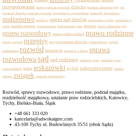
Aliementy
przygotowanie
dziecko
dzieci podczas rozwodu
fundusz alimentacyjny
jak
wspierać dziecko podczas rozwodu
konsultacja z prawnikiem
materiały dowodowe
małżeństwo
opieka nad dziećmi
mediacje
orzeczenie o winie
orzekanie o
pozew
porada prawna
winie
porozumienie
pozbawienie praw
pozew alimentacyjny
prawo rodzinne
pozew rozwodowy
prawa rodzicielskie
przepisy
przygotowanie dziecka
prosty rozwód
rodzicielstwo
rozpad
rozwód
sprawa
separacja
małżeństwa
separacja a dzieci
sąd
rozwodowa
sąd rodzinny
ustalenie praw
ustalenie praw
wskazówki
zabezpieczenie
wina
wybór
rodzicielskich
zdrada
związek
zmiana
związek nieformalny
Rozwód, sprawy rozwodowe, prawo rodzinne, podział majątku,
rozdzielność majątkowa, ustalanie praw rodzicielskich, Katowice,
Tychy, Bielsko-Biała, Śląsk
+48 661 333 020
kancelaria@adwokatgerc.com
43-100 Tychy ul. Budowlanych 35/51 (obok Sądu)