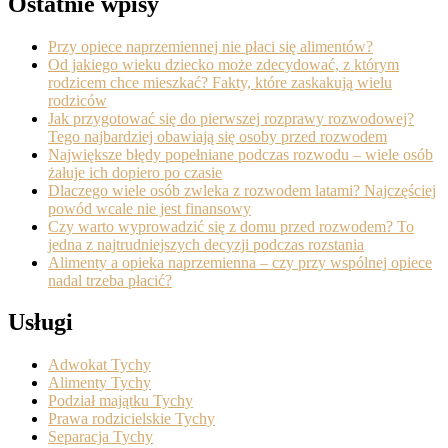
Ostatnie wpisy
Przy opiece naprzemiennej nie płaci się alimentów?
Od jakiego wieku dziecko może zdecydować, z którym
rodzicem chce mieszkać? Fakty, które zaskakują wielu
rodziców
Jak przygotować się do pierwszej rozprawy rozwodowej?
Tego najbardziej obawiają się osoby przed rozwodem
Największe błędy popełniane podczas rozwodu – wiele osób
żałuje ich dopiero po czasie
Dlaczego wiele osób zwleka z rozwodem latami? Najczęściej
powód wcale nie jest finansowy
Czy warto wyprowadzić się z domu przed rozwodem? To
jedna z najtrudniejszych decyzji podczas rozstania
Alimenty a opieka naprzemienna – czy przy wspólnej opiece
nadal trzeba płacić?
Usługi
Adwokat Tychy
Alimenty Tychy
Podział majątku Tychy
Prawa rodzicielskie Tychy
Separacja Tychy