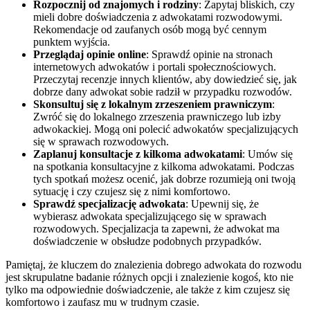
Rozpocznij od znajomych i rodziny
: Zapytaj bliskich, czy
mieli dobre doświadczenia z adwokatami rozwodowymi.
Rekomendacje od zaufanych osób mogą być cennym
punktem wyjścia.
Przeglądaj opinie online
: Sprawdź opinie na stronach
internetowych adwokatów i portali społecznościowych.
Przeczytaj recenzje innych klientów, aby dowiedzieć się, jak
dobrze dany adwokat sobie radził w przypadku rozwodów.
Skonsultuj się z lokalnym zrzeszeniem prawniczym
:
Zwróć się do lokalnego zrzeszenia prawniczego lub izby
adwokackiej. Mogą oni polecić adwokatów specjalizujących
się w sprawach rozwodowych.
Zaplanuj konsultacje z kilkoma adwokatami
: Umów się
na spotkania konsultacyjne z kilkoma adwokatami. Podczas
tych spotkań możesz ocenić, jak dobrze rozumieją oni twoją
sytuację i czy czujesz się z nimi komfortowo.
Sprawdź specjalizację adwokata
: Upewnij się, że
wybierasz adwokata specjalizującego się w sprawach
rozwodowych. Specjalizacja ta zapewni, że adwokat ma
doświadczenie w obsłudze podobnych przypadków.
Pamiętaj, że kluczem do znalezienia dobrego adwokata do rozwodu
jest skrupulatne badanie różnych opcji i znalezienie kogoś, kto nie
tylko ma odpowiednie doświadczenie, ale także z kim czujesz się
komfortowo i zaufasz mu w trudnym czasie.