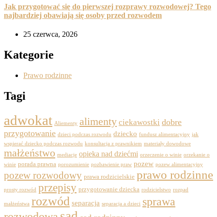
Jak przygotować się do pierwszej rozprawy rozwodowej? Tego
najbardziej obawiają się osoby przed rozwodem
25 czerwca, 2026
Kategorie
Prawo rodzinne
Tagi
adwokat
alimenty
dobre
ciekawostki
Aliementy
przygotowanie
dziecko
dzieci podczas rozwodu
fundusz alimentacyjny
jak
wspierać dziecko podczas rozwodu
konsultacja z prawnikiem
materiały dowodowe
małżeństwo
opieka nad dziećmi
mediacje
orzeczenie o winie
orzekanie o
pozew
porada prawna
winie
porozumienie
pozbawienie praw
pozew alimentacyjny
prawo rodzinne
pozew rozwodowy
prawa rodzicielskie
przepisy
przygotowanie dziecka
prosty rozwód
rodzicielstwo
rozpad
rozwód
sprawa
separacja
małżeństwa
separacja a dzieci
sąd
rozwodowa