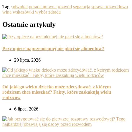
Tagi:
adwokat
porada prawna
rozwód
separacja
sprawa rozwodowa
wina
wskazówki
wybór
zdrada
Ostatnie artykuły
Przy opiece naprzemiennej nie płaci się alimentów?
29 lipca, 2026
Od jakiego wieku dziecko może zdecydować, z którym
rodzicem chce mieszkać? Fakty, które zaskakują wielu
rodziców
6 lipca, 2026