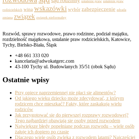
sąd rodzinny
ustalenie praw
ustalenie praw
wskazówki
zabezpieczenie
wina
wybór
rodzicielskich
zdrada
związek
zmiana
związek nieformalny
Rozwód, sprawy rozwodowe, prawo rodzinne, podział majątku,
rozdzielność majątkowa, ustalanie praw rodzicielskich, Katowice,
Tychy, Bielsko-Biała, Śląsk
+48 661 333 020
kancelaria@adwokatgerc.com
43-100 Tychy ul. Budowlanych 35/51 (obok Sądu)
Ostatnie wpisy
Przy opiece naprzemiennej nie płaci się alimentów?
Od jakiego wieku dziecko może zdecydować, z którym
rodzicem chce mieszkać? Fakty, które zaskakują wielu
rodziców
Jak przygotować się do pierwszej rozprawy rozwodowej?
Tego najbardziej obawiają się osoby przed rozwodem
Największe błędy popełniane podczas rozwodu – wiele osób
żałuje ich dopiero po czasie
Dlaczego wiele osób zwleka z rozwodem latami? Najczęściej