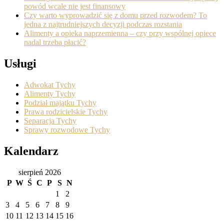
powód wcale nie jest finansowy
Czy warto wyprowadzić się z domu przed rozwodem? To
jedna z najtrudniejszych decyzji podczas rozstania
Alimenty a opieka naprzemienna – czy przy wspólnej opiece
nadal trzeba płacić?
Usługi
Adwokat Tychy
Alimenty Tychy
Podział majątku Tychy
Prawa rodzicielskie Tychy
Separacja Tychy
Sprawy rozwodowe Tychy
Kalendarz
sierpień 2026
P
W
Ś
C
P
S
N
1
2
3
4
5
6
7
8
9
10
11
12
13
14
15
16