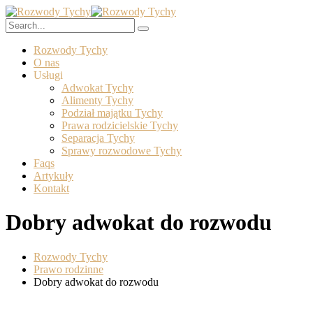
Rozwody Tychy
O nas
Usługi
Adwokat Tychy
Alimenty Tychy
Podział majątku Tychy
Prawa rodzicielskie Tychy
Separacja Tychy
Sprawy rozwodowe Tychy
Faqs
Artykuły
Kontakt
Dobry adwokat do rozwodu
Rozwody Tychy
Prawo rodzinne
Dobry adwokat do rozwodu