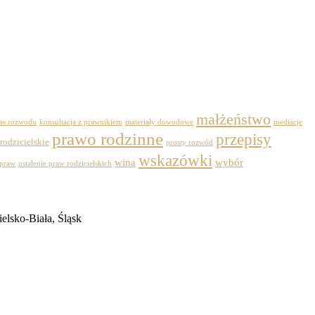
małżeństwo
zas rozwodu
konsultacja z prawnikiem
materiały dowodowe
mediacje
prawo rodzinne
przepisy
rodzicielskie
prosty rozwód
wskazówki
wina
wybór
 praw
ustalenie praw rodzicielskich
elsko-Biała, Śląsk