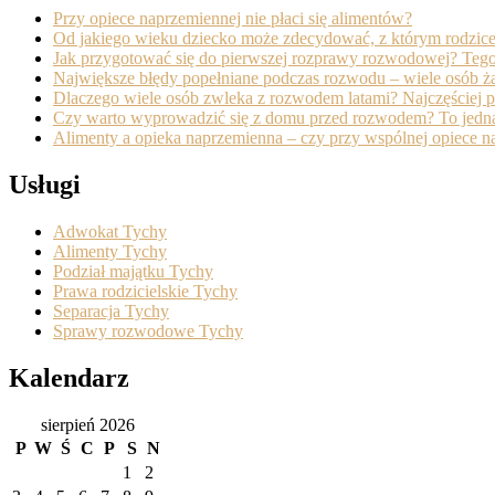
Przy opiece naprzemiennej nie płaci się alimentów?
Od jakiego wieku dziecko może zdecydować, z którym rodzice
Jak przygotować się do pierwszej rozprawy rozwodowej? Tego
Największe błędy popełniane podczas rozwodu – wiele osób żał
Dlaczego wiele osób zwleka z rozwodem latami? Najczęściej p
Czy warto wyprowadzić się z domu przed rozwodem? To jedna z
Alimenty a opieka naprzemienna – czy przy wspólnej opiece na
Usługi
Adwokat Tychy
Alimenty Tychy
Podział majątku Tychy
Prawa rodzicielskie Tychy
Separacja Tychy
Sprawy rozwodowe Tychy
Kalendarz
sierpień 2026
P
W
Ś
C
P
S
N
1
2