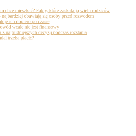
m chce mieszkać? Fakty, które zaskakują wielu rodziców
 najbardziej obawiają się osoby przed rozwodem
uje ich dopiero po czasie
owód wcale nie jest finansowy
 najtrudniejszych decyzji podczas rozstania
dal trzeba płacić?