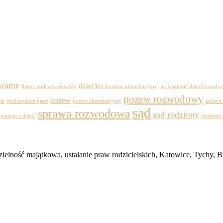
wanie
dziecko
dzieci podczas rozwodu
fundusz alimentacyjny
jak wspierać dziecko podc
pozew rozwodowy
pozew
prawa 
ie
pozbawienie praw
pozew alimentacyjny
sąd
sprawa rozwodowa
sąd rodzinny
eparacja a dzieci
ustalenie
lność majątkowa, ustalanie praw rodzicielskich, Katowice, Tychy, Bi