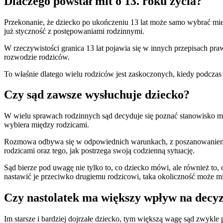
Dlaczego powstał mit o 13. roku życia?
Przekonanie, że dziecko po ukończeniu 13 lat może samo wybrać miejs
już styczność z postępowaniami rodzinnymi.
W rzeczywistości granica 13 lat pojawia się w innych przepisach p
rozwodzie rodziców.
To właśnie dlatego wielu rodziców jest zaskoczonych, kiedy podczas 
Czy sąd zawsze wysłuchuje dziecko?
W wielu sprawach rodzinnych sąd decyduje się poznać stanowisko małol
wybiera między rodzicami.
Rozmowa odbywa się w odpowiednich warunkach, z poszanowaniem komfo
rodzicami oraz tego, jak postrzega swoją codzienną sytuację.
Sąd bierze pod uwagę nie tylko to, co dziecko mówi, ale również to
nastawić je przeciwko drugiemu rodzicowi, taka okoliczność może mi
Czy nastolatek ma większy wpływ na decyz
Im starsze i bardziej dojrzałe dziecko, tym większą wagę sąd zwykl