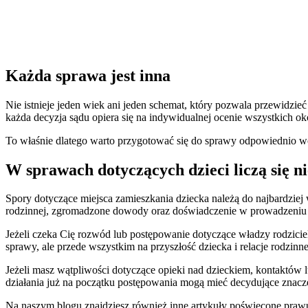
Każda sprawa jest inna
Nie istnieje jeden wiek ani jeden schemat, który pozwala przewidzi
każda decyzja sądu opiera się na indywidualnej ocenie wszystkich ok
To właśnie dlatego warto przygotować się do sprawy odpowiednio wcz
W sprawach dotyczących dzieci liczą się ni
Spory dotyczące miejsca zamieszkania dziecka należą do najbardziej 
rodzinnej, zgromadzone dowody oraz doświadczenie w prowadzeniu 
Jeżeli czeka Cię rozwód lub postępowanie dotyczące władzy rodzicie
sprawy, ale przede wszystkim na przyszłość dziecka i relacje rodzinne
Jeżeli masz wątpliwości dotyczące opieki nad dzieckiem, kontaktów
działania już na początku postępowania mogą mieć decydujące znacz
Na naszym blogu znajdziesz również inne artykuły poświęcone praw