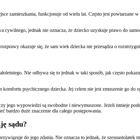
ce zamieszkania, funkcjonuje od wielu lat. Często jest powtarzane w i
rawa cywilnego, jednak nie oznacza, że dziecko uzyskuje prawo do sa
rozprawy okazuje się, że sam wiek dziecka nie przesądza o rozstrzygni
etniego. Nie odbywa się to jednak w taki sposób, jak często pokazują 
rtu psychicznego dziecka. Jej celem nie jest zmuszenie go do opowie
, czy jego wypowiedzi są swobodne i niewymuszone. Jeżeli istnieje pod
eć bardzo duże znaczenie dla całego postępowania.
ję sądu?
e przywiązuje do jego zdania. Nie oznacza to jednak, że szesnastolate