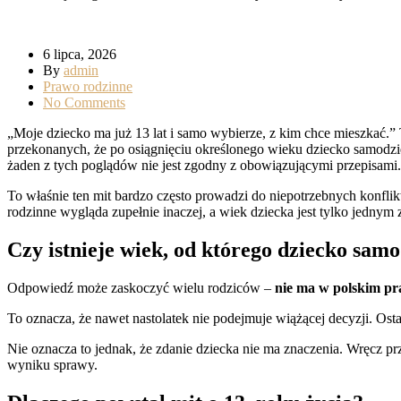
6 lipca, 2026
By
admin
Prawo rodzinne
No Comments
„Moje dziecko ma już 13 lat i samo wybierze, z kim chce mieszkać.”
przekonanych, że po osiągnięciu określonego wieku dziecko samodzieln
żaden z tych poglądów nie jest zgodny z obowiązującymi przepisami.
To właśnie ten mit bardzo często prowadzi do niepotrzebnych konfl
rodzinne wygląda zupełnie inaczej, a wiek dziecka jest tylko jednym
Czy istnieje wiek, od którego dziecko sam
Odpowiedź może zaskoczyć wielu rodziców –
nie ma w polskim pr
To oznacza, że nawet nastolatek nie podejmuje wiążącej decyzji. Os
Nie oznacza to jednak, że zdanie dziecka nie ma znaczenia. Wręcz prz
wyniku sprawy.