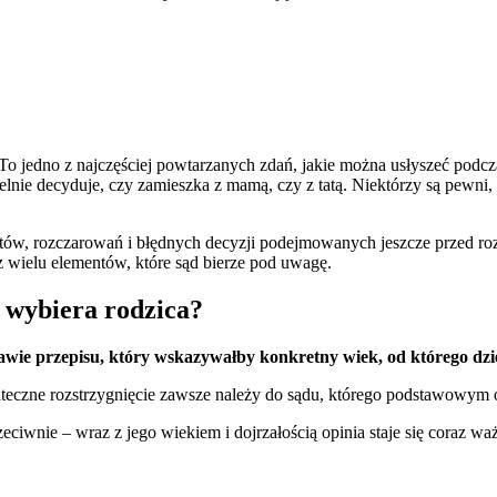
 To jedno z najczęściej powtarzanych zdań, jakie można usłyszeć podc
ie decyduje, czy zamieszka z mamą, czy z tatą. Niektórzy są pewni, że
iktów, rozczarowań i błędnych decyzji podejmowanych jeszcze przed r
 z wielu elementów, które sąd bierze pod uwagę.
o wybiera rodzica?
awie przepisu, który wskazywałby konkretny wiek, od którego dzi
tateczne rozstrzygnięcie zawsze należy do sądu, którego podstawowym 
eciwnie – wraz z jego wiekiem i dojrzałością opinia staje się coraz w