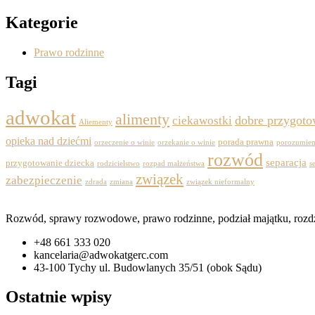
Kategorie
Prawo rodzinne
Tagi
adwokat
alimenty
dobre przygoto
ciekawostki
Aliementy
opieka nad dziećmi
porada prawna
orzeczenie o winie
orzekanie o winie
porozumien
rozwód
separacja
przygotowanie dziecka
rodzicielstwo
rozpad małżeństwa
s
związek
zabezpieczenie
zdrada
zmiana
związek nieformalny
Rozwód, sprawy rozwodowe, prawo rodzinne, podział majątku, rozdzie
+48 661 333 020
kancelaria@adwokatgerc.com
43-100 Tychy ul. Budowlanych 35/51 (obok Sądu)
Ostatnie wpisy