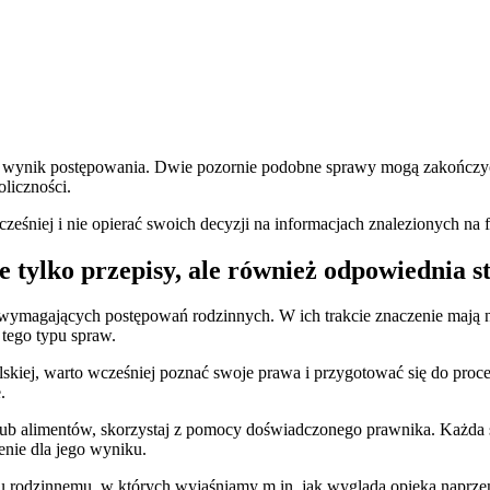
eć wynik postępowania. Dwie pozornie podobne sprawy mogą zakończyć s
oliczności.
eśniej i nie opierać swoich decyzji na informacjach znalezionych na 
e tylko przepisy, ale również odpowiednia s
wymagających postępowań rodzinnych. W ich trakcie znaczenie mają nie
tego typu spraw.
lskiej, warto wcześniej poznać swoje prawa i przygotować się do proc
.
 lub alimentów, skorzystaj z pomocy doświadczonego prawnika. Każda 
enie dla jego wyniku.
u rodzinnemu, w których wyjaśniamy m.in. jak wygląda opieka naprze