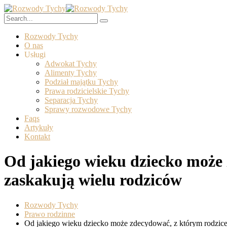
Rozwody Tychy
O nas
Usługi
Adwokat Tychy
Alimenty Tychy
Podział majątku Tychy
Prawa rodzicielskie Tychy
Separacja Tychy
Sprawy rozwodowe Tychy
Faqs
Artykuły
Kontakt
Od jakiego wieku dziecko może 
zaskakują wielu rodziców
Rozwody Tychy
Prawo rodzinne
Od jakiego wieku dziecko może zdecydować, z którym rodzice