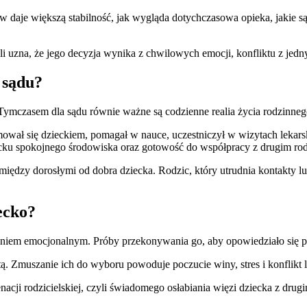
ców daje większą stabilność, jak wygląda dotychczasowa opieka, jakie 
żeli uzna, że jego decyzja wynika z chwilowych emocji, konfliktu z je
 sądu?
 Tymczasem dla sądu równie ważne są codzienne realia życia rodzinneg
mował się dzieckiem, pomagał w nauce, uczestniczył w wizytach lekars
cku spokojnego środowiska oraz gotowość do współpracy z drugim ro
między dorosłymi od dobra dziecka. Rodzic, który utrudnia kontakty lu
ecko?
iem emocjonalnym. Próby przekonywania go, aby opowiedziało się po je
tą. Zmuszanie ich do wyboru powoduje poczucie winy, stres i konflikt 
nacji rodzicielskiej, czyli świadomego osłabiania więzi dziecka z dr